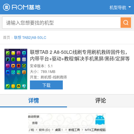
机型导航
首页
>
联想 TAB2|A8-50LC
联想TAB 2 A8-50LC线刷专用刷机救砖固件包，
内带平台+驱动+教程!解决手机黑屏/黑砖/定屏等
已测
安卓版本：5.1
大小：789.1MB
开发：刷机帮-线刷救砖
下载
详情
评论