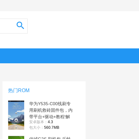
热门ROM
华为Y535-C00线刷专
用刷机救砖固件包，内
带平台+驱动+教程!解
安卓版本：
4.3
决手机黑屏/黑砖/定屏
包大小：
560.7MB
等已测