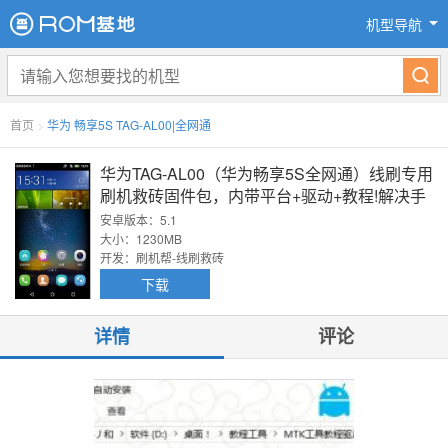
机型导航
首页
>
华为 畅享5S TAG-AL00|全网通
华为TAG-AL00（华为畅享5S全网通）线刷专用
刷机救砖固件包，内带平台+驱动+教程!解决手
机黑屏/黑砖/定屏等已测
安卓版本：5.1
大小：1230MB
开发：刷机帮-线刷救砖
下载
详情
评论