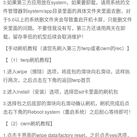
3.如果第三方应用放在system，如果要卸载，请用系统的文
件管理器到system/app目录里面的具体文件夹里面去删，对
于5.0以上的系统删文件夹会导致重启开机卡屏，只能删文件
夹里面的问题。不要怪我没有写，第三方还请用两天在卸
载，留存率低的机型后续会取消维护！
【手动刷机教程（请您先刷入第三方twrp或者cwm的rec）】
【（1）twrp刷机教程】
1.进入wipe（擦除）选项，将底包的滑块向右滑动，这样执
行两次，之后点击左下角的返回twrp首页
2.进入install（安装）选项，选择您sd卡里面的刷机包
3.选择包之后底部的滑块向右滑动确认刷机，刷机完成后点
击右下角的Reboot system（重启系统）之后耐心等待即可！
【（2）cwm刷机教程】
1.点击主界面的wipe data/factory reset，之后点击yes选项，