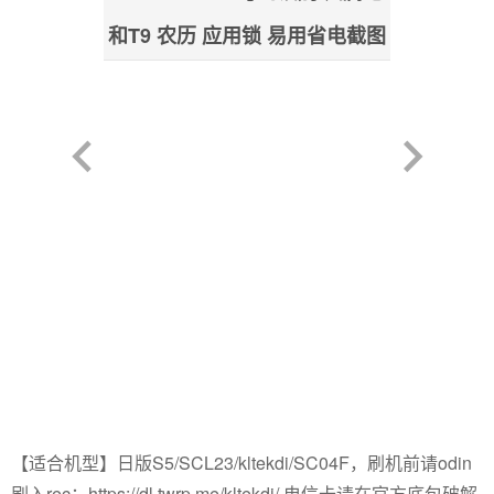
【适合机型】日版S5/SCL23/kltekdi/SC04F，刷机前请odin
刷入rec：https://dl.twrp.me/kltekdi/ 电信卡请在官方底包破解