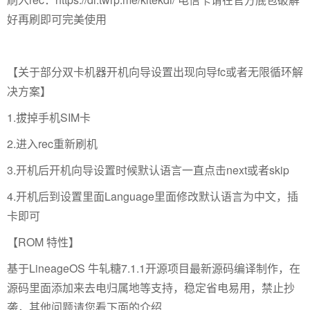
好再刷即可完美使用
【关于部分双卡机器开机向导设置出现向导fc或者无限循环解
决方案】
1.拔掉手机SIM卡
2.进入rec重新刷机
3.开机后开机向导设置时候默认语言一直点击next或者skip
4.开机后到设置里面Language里面修改默认语言为中文，插
卡即可
【ROM 特性】
基于LineageOS 牛轧糖7.1.1开源项目最新源码编译制作，在
源码里面添加来去电归属地等支持，稳定省电易用，禁止抄
袭，其他问题请您看下面的介绍