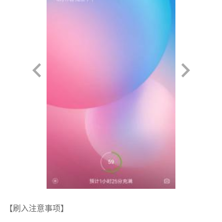
【刷入注意事项】