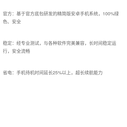
官方：基于官方底包研发的精简版安卓手机系统，100%绿
色、安全
稳定：经专业测试，与各种软件完美兼容，长时间稳定运
行，安全流畅
省电：手机待机时间延长25%以上，超长续航能力