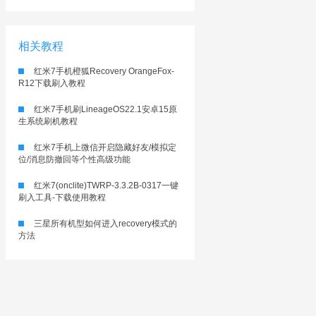
相关教程
红米7手机橙狐Recovery OrangeFox-
R12下载刷入教程
红米7手机刷LineageOS22.1安卓15原
生系统刷机教程
红米7手机上微信开启隐藏好友/模拟定
位/消息防撤回等个性高级功能
红米7(onclite)TWRP-3.3.2B-0317一键
刷入工具-下载使用教程
三星所有机型如何进入recovery模式的
方法