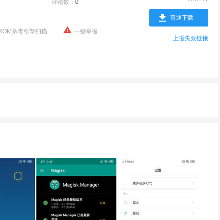
评论数：
0
普通下载
ROM杀毒引擎扫描
一键举报
上报失效链接