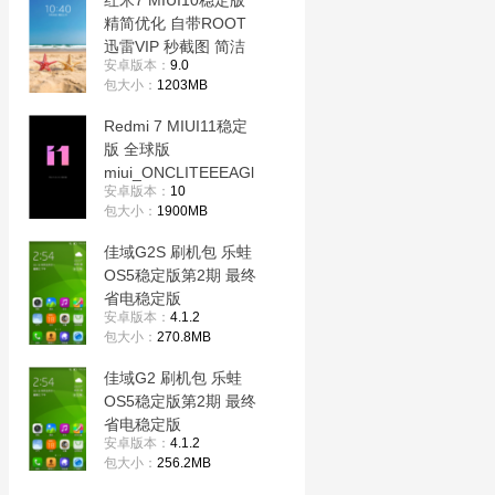
红米7 MIUI10稳定版
精简优化 自带ROOT
迅雷VIP 秒截图 简洁
安卓版本：
9.0
流畅
包大小：
1203MB
Redmi 7 MIUI11稳定
版 全球版
miui_ONCLITEEEAGl
安卓版本：
10
obal_V11.0.3.0.QFLE
包大小：
1900MB
UXM_10.0原版卡刷包
佳域G2S 刷机包 乐蛙
OS5稳定版第2期 最终
省电稳定版
安卓版本：
4.1.2
包大小：
270.8MB
佳域G2 刷机包 乐蛙
OS5稳定版第2期 最终
省电稳定版
安卓版本：
4.1.2
包大小：
256.2MB