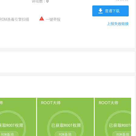
评论数：
0
普通下载
ROM杀毒引擎扫描
一键举报
上报失效链接