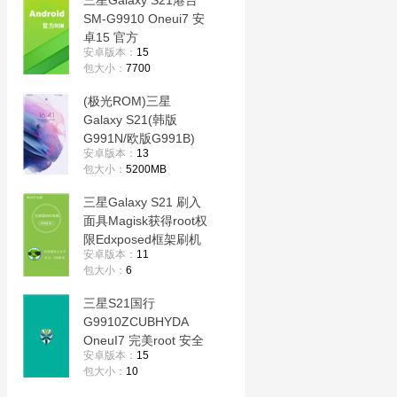
三星Galaxy S21港台
SM-G9910 Oneui7 安
卓15 官方
安卓版本：
15
G9910ZHUBHYD9纯
包大小：
7700
净原版 线刷包
(极光ROM)三星
Galaxy S21(韩版
G991N/欧版G991B)
安卓版本：
13
OneUI5.0猎户全系列
包大小：
5200MB
E2100 G99XX V20.0
Android13 WAF
三星Galaxy S21 刷入
ROOT卡刷包
面具Magisk获得root权
限Edxposed框架刷机
安卓版本：
11
救砖
包大小：
6
三星S21国行
G9910ZCUBHYDA
OneuI7 完美root 安全
安卓版本：
15
文件夹修复 解system
包大小：
10
分区 功能增强