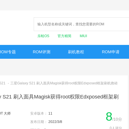
乐蛙OS
官方精简
MIUI
ROM专题
ROM评测
刷机教程
ROM申请
S21
-
三星Galaxy S21 刷入面具Magisk获得root权限Edxposed框架刷机救砖
y S21 刷入面具Magisk获得root权限Edxposed框架刷
8
OT 大师
安卓版本：
11
/10分
发布日期：
2022/3/8
0人评分