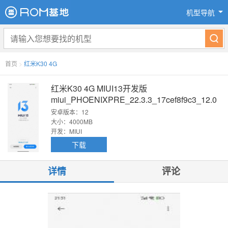
机型导航
首页
>
红米K30 4G
红米K30 4G MIUI13开发版
miui_PHOENIXPRE_22.3.3_17cef8f9c3_12.0
原版卡刷包
安卓版本：12
大小：4000MB
开发：MIUI
下载
详情
评论