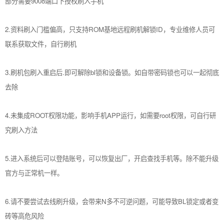
部分需要9008端口下授权刷入手机
2.资料刷入门槛偏高，只支持ROM基地远程刷机解锁ID，专业维修人员可
联系获取文件，自行刷机
3.刷机包刷入重启后.即可解除bl锁和设备锁。如自带密码锁也可以一起彻底
去除
4.未集成ROOT权限功能，影响手机APP运行，如需要root权限，可自行研
究刷入方法
5.进入系统后可以登陆账号，可以恢复出厂，开启查找手机等。除不能升级
官方与正常机一样。
6.请不要尝试去线刷升级，会带来N多不可逆问题，可能导致BL锁定或者变
砖等高危风险