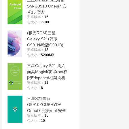
三星Galaxy S21港台
SM-G9910 Oneui7 安
卓15 官方
安卓版本：
15
G9910ZHUBHYD9纯
包大小：
7700
净原版 线刷包
(极光ROM)三星
Galaxy S21(韩版
G991N/欧版G991B)
安卓版本：
13
OneUI5.0猎户全系列
包大小：
5200MB
E2100 G99XX V20.0
Android13 WAF
三星Galaxy S21 刷入
ROOT卡刷包
面具Magisk获得root权
限Edxposed框架刷机
安卓版本：
11
救砖
包大小：
6
三星S21国行
G9910ZCUBHYDA
OneuI7 完美root 安全
安卓版本：
15
文件夹修复 解system
包大小：
10
分区 功能增强