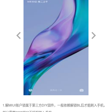
1.解MIUI账户锁属于第三方DIY固件，一般依赖解锁BL后才能刷入手机，