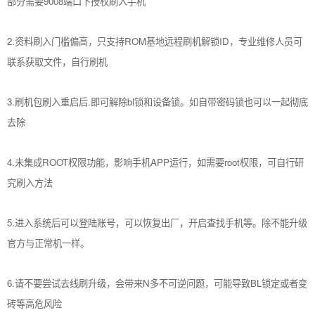
部分需要9008端口下授权刷入手机
2.资料刷入门槛偏高，只支持ROM基地远程刷机解锁ID，专业维修人员可
联系获取文件，自行刷机
3.刷机包刷入重启后.即可解除bl锁和设备锁。如自带密码锁也可以一起彻底
去除
4.未集成ROOT权限功能，影响手机APP运行，如需要root权限，可自行研
究刷入方法
5.进入系统后可以登陆账号，可以恢复出厂，开启查找手机等。除不能升级
官方与正常机一样。
6.请不要尝试去线刷升级，会带来N多不可逆问题，可能导致BL锁定或者变
砖等高危风险