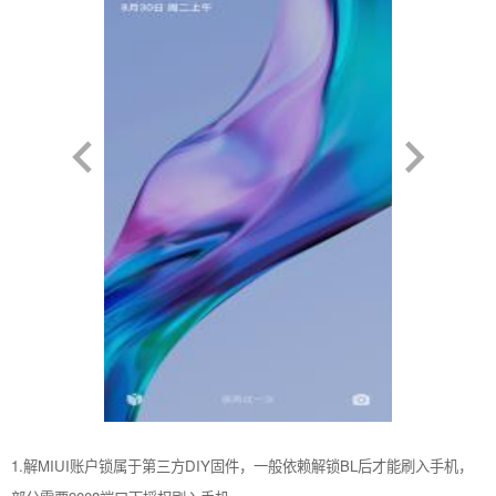
1.解MIUI账户锁属于第三方DIY固件，一般依赖解锁BL后才能刷入手机，