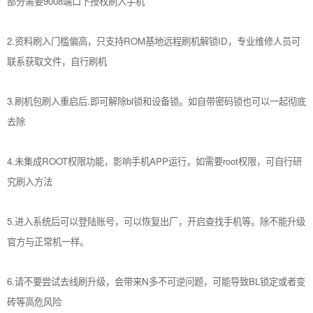
部分需要9008端口下授权刷入手机
2.资料刷入门槛偏高，只支持ROM基地远程刷机解锁ID，专业维修人员可
联系获取文件，自行刷机
3.刷机包刷入重启后.即可解除bl锁和设备锁。如自带密码锁也可以一起彻底
去除
4.未集成ROOT权限功能，影响手机APP运行，如需要root权限，可自行研
究刷入方法
5.进入系统后可以登陆账号，可以恢复出厂，开启查找手机等。除不能升级
官方与正常机一样。
6.请不要尝试去线刷升级，会带来N多不可逆问题，可能导致BL锁定或者变
砖等高危风险