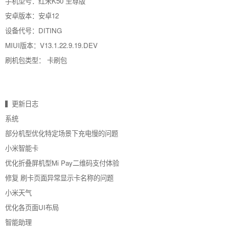
手机型号：
红米K50 至尊版
安卓版本：安卓12
设备代号：
DITING
MIUI版本：
V13.1.22.9.19.DEV
刷机包类型： 卡刷包
▍更新日志
系统
部分机型优化特定场景下充电慢的问题
小米智能卡
优化折叠屏机型Mi Pay二维码支付体验
修复 刷卡页面异常显示卡名称的问题
小米天气
优化各页面UI布局
智能助理