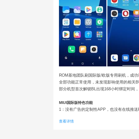
ROM基地团队刷国际版/欧版专用刷机，成功
全部功能正常使用，未发现影响使用的相关B
部分机型首次解锁BL出现168小时绑定时间
MIUI国际版特色功能
1：没有广告的定制性APP，也没有在线推送
2：系统集成谷歌Google套件，不需要第三
查看详情
3：全球语言支持，不管你是俄/泰/日/韩/法
4：支持Google定制化软件适配，如Google A
5：受国际政策影响，对隐私收集没国内版严