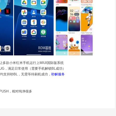
让多款小米红米手机运行上MIUI国际版系统
UG，满足日常使用（需要手机解锁BL成功）
，均支持秒BL，无需等待刷机成功，
秒解服务
PUSH，相对纯净很多
方下载安装，稳定性强
语用户，都可以使用
uto车载/FCM等程序
格，可玩开放性更强