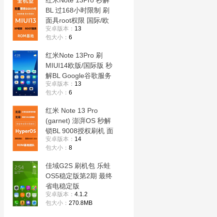
红米Note 13Pro 秒解
BL 过168小时限制 刷
面具root权限 国际/欧
安卓版本：
13
版刷机 救砖降级
包大小：
6
红米Note 13Pro 刷
MIUI14欧版/国际版 秒
解BL Google谷歌服务
安卓版本：
13
全球语言 干净流畅
包大小：
6
红米 Note 13 Pro
(garnet) 澎湃OS 秒解
锁BL 9008授权刷机 面
安卓版本：
14
具root权限 刷国际/欧
包大小：
8
版 降级出厂
佳域G2S 刷机包 乐蛙
OS5稳定版第2期 最终
省电稳定版
安卓版本：
4.1.2
包大小：
270.8MB