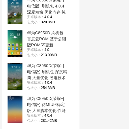
华为 C8950D(荣耀+|
电信版) 刷机包 4.0.4
深度精简 优化内存 纯
安卓版本：
4.0.4
净稳定 省电流畅ac1
包大小：
320.8MB
华为C8950D 刷机包
百度云ROM 基于公测
版ROM55更新
安卓版本：
4.0
包大小：
213.00MB
华为 C8950D(荣耀+|
电信版) 刷机包 深度精
简 大量优化 省电技术
安卓版本：
4.0.4
稳定流畅
包大小：
254.3MB
华为 C8950D(荣耀+|
电信版) 仿MIUI6稳定
版 大量脚本优化 性能
安卓版本：
4.0.4
加强 大运存 省电 流畅
包大小：
281.42MB
稳定