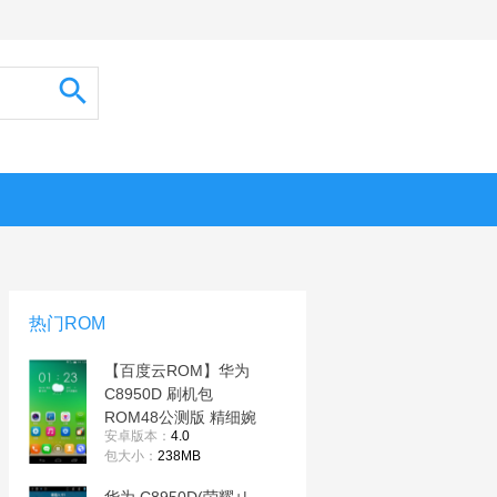
热门ROM
【百度云ROM】华为
C8950D 刷机包
ROM48公测版 精细婉
安卓版本：
4.0
约 在你身边
包大小：
238MB