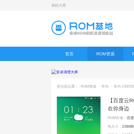
刷机大师
首页
ROM资源
您当前位置：
ROM资源
-
华为
-
华为 C8950
【百度云RO
在你身边
ROM作者：
百度
包大小：
238MB