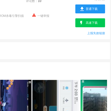
评论数：
10
普通下载
ROM杀毒引擎扫描
一键举报
高速下载
上报失效链接