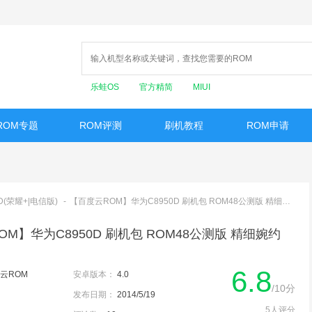
乐蛙OS
官方精简
MIUI
ROM专题
ROM评测
刷机教程
ROM申请
D(荣耀+|电信版)
-
【百度云ROM】华为C8950D 刷机包 ROM48公测版 精细婉约 在你身边
M】华为C8950D 刷机包 ROM48公测版 精细婉约
6.8
云ROM
安卓版本：
4.0
/10分
发布日期：
2014/5/19
5人评分