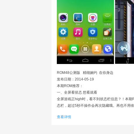
ROM48公测版 精细婉约 在你身边
发布日期：2014-05-19
本期ROM推荐：
一、全屏看状态 想看就看
全屏游戏正high时，看不到状态栏信息？！本
态栏，超过5秒不操作会再次隐藏哦。再也不用
二、小窗拍照 简单快捷
查看详情
?不想进入相机就能取景拍照？！本期新增的桌面小
1G（包含）以上的机型。拍摄完的照片会即时
再也不用担心耗电了。