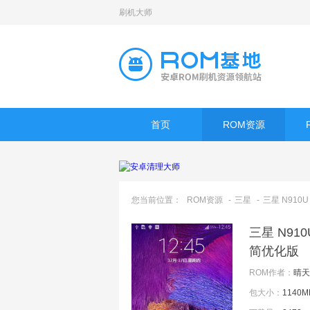
刷机大师
首页
ROM资源
您当前位置：
ROM资源
-
三星
-
三星 N910U (
三星 N910
简优化版
ROM作者：
晴天
包大小：
1140M