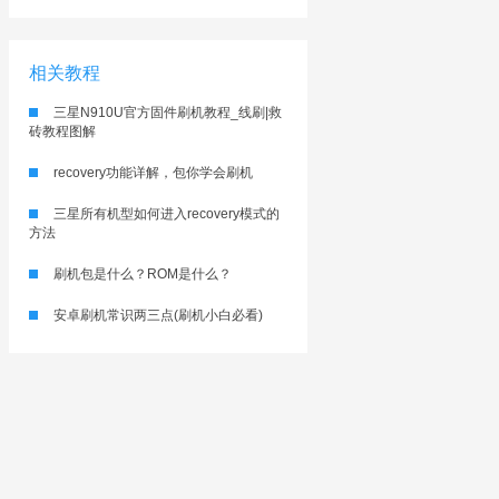
相关教程
三星N910U官方固件刷机教程_线刷|救
砖教程图解
recovery功能详解，包你学会刷机
三星所有机型如何进入recovery模式的
方法
刷机包是什么？ROM是什么？
安卓刷机常识两三点(刷机小白必看)