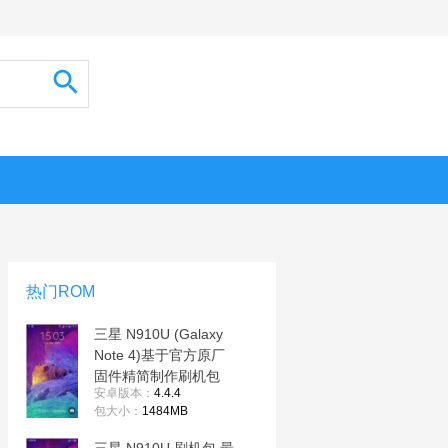
热门ROM
三星 N910U (Galaxy
Note 4)基于官方原厂
固件精简制作刷机包
安卓版本：
4.4.4
ROM
包大小：
1484MB