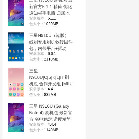
三星 N910U 刷机包 最
新官方5.1.1 精简 优化
通知栏手电筒 归属地
安卓版本：
5.1.1
T9拨号
包大小：
1020MB
三星N910U（港版）
线刷专用刷机救砖固件
包，内带平台+驱动
安卓版本：
6.0.1
+教程!解决手机黑屏/
包大小：
2110MB
黑砖/定屏等已测
三星
N910U|C|S|K|L|H 刷
机包 合作开发组 [MIUI
安卓版本：
4.4
7] 5.11.13 开发版
包大小：
832MB
三星 N910U (Galaxy
Note 4) 刷机包 最新官
方 省电稳定 适度精简
安卓版本：
4.4.4
优化版
包大小：
1140MB