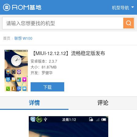
机型导航
首页
>
联想 W100
【MIUI-12.12.12】流畅稳定版发布
安卓版本：2.3.7
大小：81.87MB
开发：罗健华
下载
详情
评论