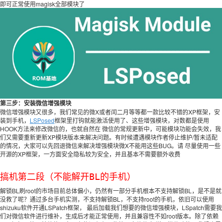
即可正常使用magisk全部模块了
第三步：安装微信增强模块
微信增强模块又很多，我们常见的微X或者闰二月等等都一款比较不错的XP框架，安
装到手机，
LSPosed
框架里打钩就能激活使用了、这些增强模块，对数都是使用
HOOK方法来修改微信的，也就自然在 微信的常规更新中，可能模块功能会失效，我
们又需要重新更新XP模块版本来解决问题。有时候遭遇模块作者停止维护/暂未适配
的情况，大家可以先回退微信来解决增强模块微X不能用这些BUG。请 尽量使用一些
开源的XP框架，一方面安全隐私较为安全，并且基本不需要额外收费
搞机第二段（不能解开BL的手机）
解锁BL刷root的市场目前总体偏小，仍然有一部分手机根本不支持解锁BL，是不是就
没救了呢？通过多台手机实测，不支持解锁BL，不支持root的手机，依旧可以使用
shizuku软件开通LSPatch框架， 最后加载我们想要的微信增强模块，LSpatch需要我
们对微信软件进行维补，生成后才能正常使用，并且兼容性不如root版本。除了依赖