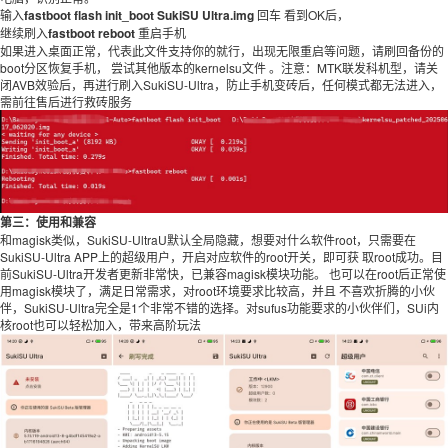
输入
fastboot flash init_boot SukiSU Ultra.img
回车 看到OK后，
继续刷入
fastboot reboot
重启手机
如果进入桌面正常，代表此文件支持你的就行，出现无限重启等问题，请刷回备份的
boot分区恢复手机， 尝试其他版本的kernelsu文件 。注意：MTK联发科机型，请关
闭AVB效验后，再进行刷入SukiSU-Ultra，防止手机变砖后，任何模式都无法进入，
需前往售后进行救砖服务
第三：使用和兼容
和magisk类似，SukiSU-UltraU默认全局隐藏，想要对什么软件root，只需要在
SukiSU-Ultra APP上的超级用户，开启对应软件的root开关，即可获 取root成功。目
前SukiSU-Ultra开发者更新非常快，已兼容magisk模块功能。 也可以在root后正常使
用magisk模块了，满足日常需求，对root环境要求比较高，并且 不喜欢折腾的小伙
伴，SukiSU-Ultra完全是1个非常不错的选择。对sufus功能要求的小伙伴们，SUi内
核root也可以轻松加入，带来高阶玩法