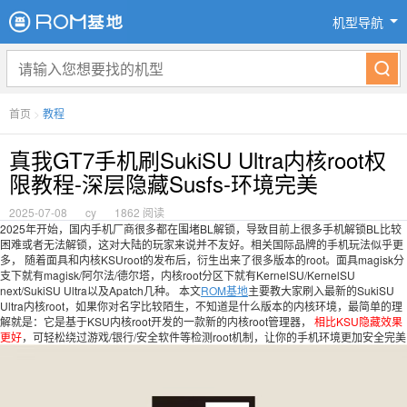
机型导航
首页
>
教程
真我GT7手机刷SukiSU Ultra内核root权
限教程-深层隐藏Susfs-环境完美
2025-07-08
cy
1862 阅读
2025年开始，国内手机厂商很多都在围堵BL解锁，导致目前上很多手机解锁BL比较
困难或者无法解锁，这对大陆的玩家来说并不友好。相关国际品牌的手机玩法似乎更
多， 随着面具和内核KSUroot的发布后，衍生出来了很多版本的root。面具magisk分
支下就有magisk/阿尔法/德尔塔，内核root分区下就有KernelSU/KernelSU
next/SukiSU Ultra以及Apatch几种。 本文
ROM基地
主要教大家刷入最新的SukiSU
Ultra内核root，如果你对名字比较陌生，不知道是什么版本的内核环境，最简单的理
解就是：它是基于KSU内核root开发的一款新的内核root管理器，
相比KSU隐藏效果
更好
，可轻松绕过游戏/银行/安全软件等检测root机制，让你的手机环境更加安全完美