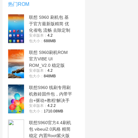
热门ROM
联想 S960 刷机包 基
于官方最新版精简 优
化省电 流畅 去除定制
安卓版本：
4.2
软件
包大小：
688MB
联想 S960刷机ROM
官方VIBE UI
ROM_V2.0 稳定版
安卓版本：
4.2
包大小：
848MB
联想S960 线刷专用刷
机救砖固件包，内带平
台+驱动+教程!解决手
安卓版本：
4.2.2
机黑屏/黑砖/定屏等已
包大小：
1710.08MB
测
联想S960官方4.4刷机
包 vibeui2.0风格 精简
稳定 内置Root紫火版