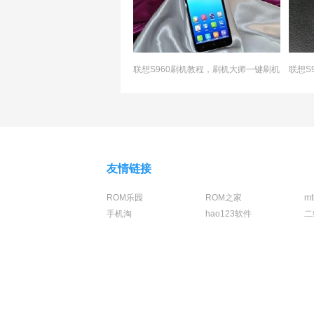
联想S960刷机教程，刷机大师一键刷机
联想S
友情链接
ROM乐园
ROM之家
m
手机淘
hao123软件
二