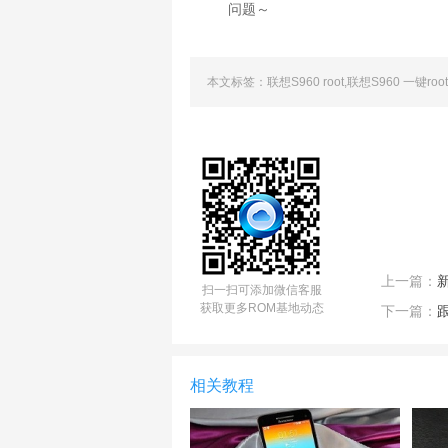
问题～
本文标签：联想S960 root,联想S960 一键root
上一篇：
扫一扫可添加微信客服
获取更多ROM基地动态
下一篇：
相关教程