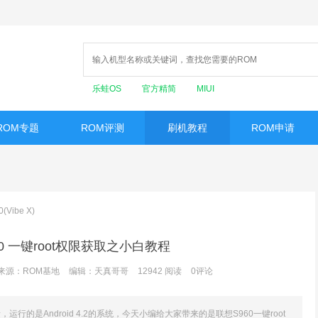
乐蛙OS
官方精简
MIUI
ROM专题
ROM评测
刷机教程
ROM申请
(Vibe X)
0 一键root权限获取之小白教程
来源：ROM基地
编辑：天真哥哥
12942
阅读
0
评论
素，运行的是Android 4.2的系统，今天小编给大家带来的是联想S960一键root