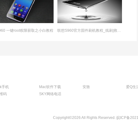
960 一键root权限获取之小白教程
联想S960官方固件刷机教程_线刷|救砖教程图解
tk手机
Mac软件下载
安致
爱Q生
维码
SKY网络电话
Copyright©2026 All Rights Reserved.
皖ICP备202