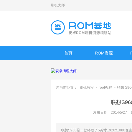
刷机大师
首页
ROM资源
您当前位置：
刷机教程
-
root教程
-
联想 S960
联想S96
发布日期：2014/5/27
联想S960是一款搭载了5英寸1920x1080像