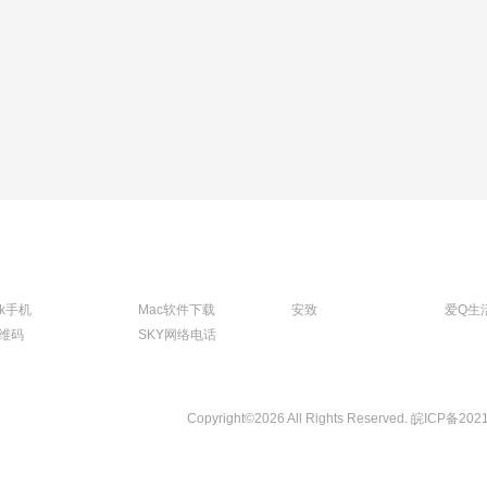
tk手机
Mac软件下载
安致
爱Q生
维码
SKY网络电话
Copyright©2026 All Rights Reserved.
皖ICP备202