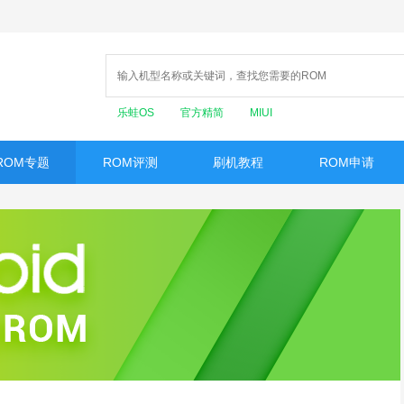
乐蛙OS
官方精简
MIUI
ROM专题
ROM评测
刷机教程
ROM申请