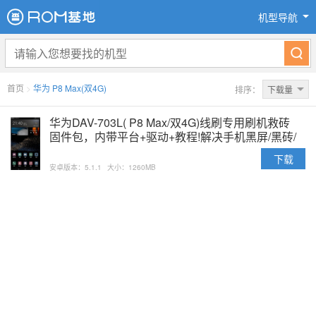
机型导航
首页
>
华为 P8 Max(双4G)
排序：
下载量
华为DAV-703L( P8 Max/双4G)线刷专用刷机救砖
固件包，内带平台+驱动+教程!解决手机黑屏/黑砖/
定屏等已测
下载
安卓版本：5.1.1
大小：1260MB