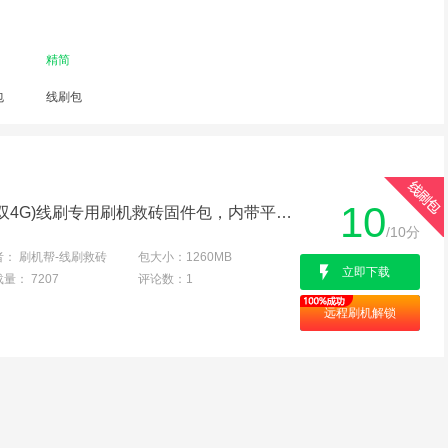
精简
包
线刷包
10
华为DAV-703L( P8 Max/双4G)线刷专用刷机救砖固件包，内带平台+驱动+教程!解决手机黑屏/黑砖/定屏等已测
/10分
者：
刷机帮-线刷救砖
包大小：
1260MB
立即下载
载量：
7207
评论数：
1
远程刷机解锁