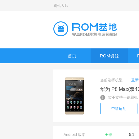
刷机大师
首页
ROM资源
当前选择机型
重新
华为 P8 Max(双4
暂不支持一键刷机
申请适配
Android 版本
全部
5.1