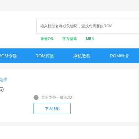
乐蛙OS
官方精简
MIUI
ROM专题
ROM评测
刷机教程
ROM申请
选择
G)
暂不支持一键ROOT
申请适配