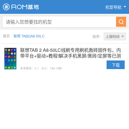
机型导航
首页
>
联想 TAB2|A8-50LC
排序：
上架时间
联想TAB 2 A8-50LC线刷专用刷机救砖固件包，内
带平台+驱动+教程!解决手机黑屏/黑砖/定屏等已测
下载
安卓版本：5.1
大小：789.1MB