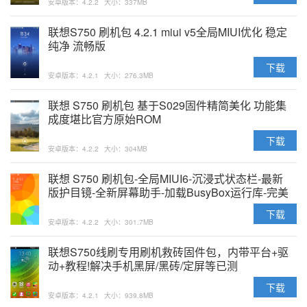
安卓版本：4.2.2
大小：337MB
联想S750 刷机包 4.2.1 miui v5全局MIUI优化 稳定
纯净 流畅版
下载
安卓版本：4.2.1
大小：276.3MB
联想 S750 刷机包 基于S029固件精简美化 功能集
成度堪比官方原始ROM
下载
安卓版本：4.2.2
大小：304MB
联想 S750 刷机包-全局MIUI6-沉浸式状态栏-最新
版护目镜-全新屏幕助手-加载BusyBox运行库-完美
破解主题-省电优化-流畅稳定适合长期使用
下载
安卓版本：4.2.2
大小：301.7MB
联想S750线刷专用刷机救砖固件包，内带平台+驱
动+教程!解决手机黑屏/黑砖/定屏等已测
下载
安卓版本：4.2.1
大小：939.8MB