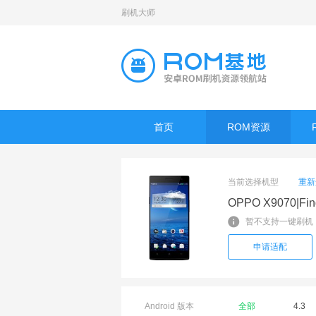
刷机大师
首页
ROM资源
当前选择机型
重新
OPPO X9070|Fin
暂不支持一键刷机
申请适配
Android 版本
全部
4.3