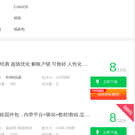
ColorOS
精简
包
线刷包
8
OPPO X9070|Find7 官方经典 超级优化 解账户锁 可救砖 人性化 省电流畅
/10分
者：
ROM乐园
包大小：
1440MB
立即下载
载量：
785
评论数：
0
远程刷机解锁
8
OPPO X9070线刷专用救砖固件包，内带平台+驱动+教程!救砖,定屏,解防盗锁专用亲测成功
/10分
者：
刷机帮-线刷救砖
包大小：
1464.32MB
立即下载
载量：
2494
评论数：
0