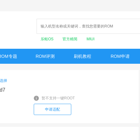
乐蛙OS
官方精简
MIUI
ROM专题
ROM评测
刷机教程
ROM申请
选择
d7
暂不支持一键ROOT
申请适配