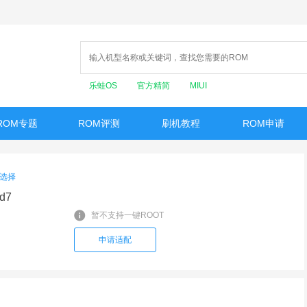
乐蛙OS
官方精简
MIUI
ROM专题
ROM评测
刷机教程
ROM申请
选择
d7
暂不支持一键ROOT
申请适配