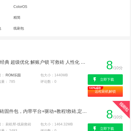
ColorOS
精简
包
线刷包
8
OPPO X9070|Find7 官方经典 超级优化 解账户锁 可救砖 人性化 省电流畅
/10分
者：
ROM乐园
包大小：
1440MB
立即下载
载量：
785
评论数：
0
远程刷机解锁
8
OPPO X9070线刷专用救砖固件包，内带平台+驱动+教程!救砖,定屏,解防盗锁专用亲测成功
/10分
者：
刷机帮-线刷救砖
包大小：
1464.32MB
立即下载
载量：
2493
评论数：
0