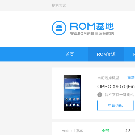
刷机大师
首页
ROM资源
当前选择机型
重新
OPPO X9070|Fin
暂不支持一键刷机
申请适配
Android 版本
全部
4.3