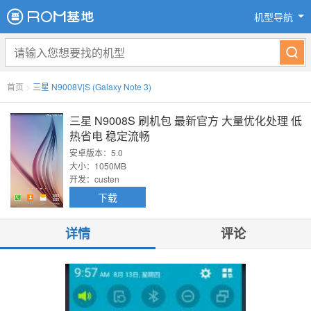
机型导航
首页
>
三星 N9008V|S (Galaxy Note 3)
三星 N9008S 刷机包 最新官方 大量优化处理 低
热省电 稳定流畅
安卓版本：5.0
大小：1050MB
开发：custen
下载
详情
评论