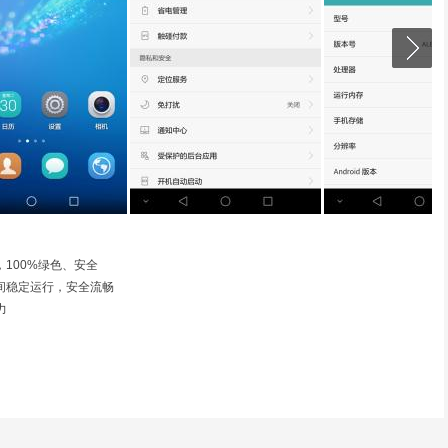
100%绿色、安全
间稳定运行，安全流畅
力