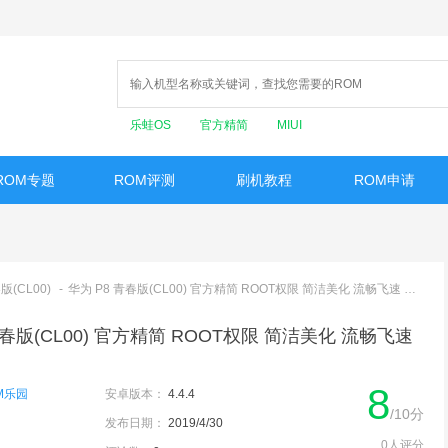
乐蛙OS
官方精简
MIUI
ROM专题
ROM评测
刷机教程
ROM申请
版(CL00)
-
华为 P8 青春版(CL00) 官方精简 ROOT权限 简洁美化 流畅飞速 稳定实用
青春版(CL00) 官方精简 ROOT权限 简洁美化 流畅飞速
8
M乐园
安卓版本：
4.4.4
/10分
发布日期：
2019/4/30
0人评分