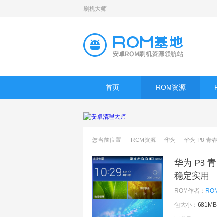
刷机大师
首页
ROM资源
您当前位置：
ROM资源
-
华为
-
华为 P8 青春
华为 P8 
稳定实用
ROM作者：
RO
包大小：
681MB