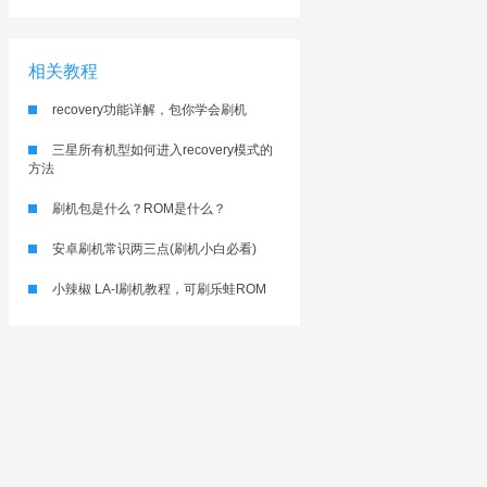
相关教程
recovery功能详解，包你学会刷机
三星所有机型如何进入recovery模式的
方法
刷机包是什么？ROM是什么？
安卓刷机常识两三点(刷机小白必看)
小辣椒 LA-I刷机教程，可刷乐蛙ROM