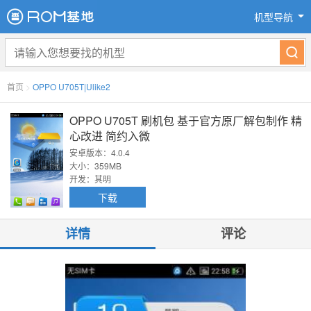
机型导航
首页
>
OPPO U705T|Ulike2
OPPO U705T 刷机包 基于官方原厂解包制作 精
心改进 简约入微
安卓版本：4.0.4
大小：359MB
开发：其明
下载
详情
评论