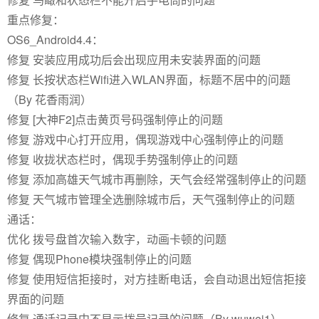
重点修复：
OS6_Android4.4：
修复 安装应用成功后会出现应用未安装界面的问题
修复 长按状态栏Wifi进入WLAN界面，标题不居中的问题
（By 花香雨润）
修复 [大神F2]点击黄页号码强制停止的问题
修复 游戏中心打开应用，偶现游戏中心强制停止的问题
修复 收拢状态栏时，偶现手势强制停止的问题
修复 添加高雄天气城市再删除，天气会经常强制停止的问题
修复 天气城市管理全选删除城市后，天气强制停止的问题
通话：
优化 拨号盘首次输入数字，动画卡顿的问题
修复 偶现Phone模块强制停止的问题
修复 使用短信拒接时，对方挂断电话，会自动退出短信拒接
界面的问题
修复 通话记录中不显示拨号记录的问题（By wuwei1）