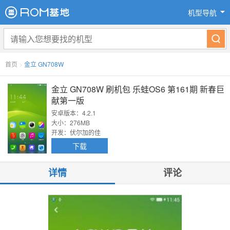
机型导航
首页
>
金立 GN708W
金立 GN708W 刷机包 乐蛙OS6 第161期 新春巨
献第一版
安卓版本：4.2.1
大小：276MB
开发：伏尔加的佳
下载
详情
评论