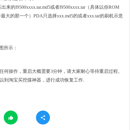
压出来的
I9500xxxx.tar.md5
或者
I9500xxxx.tar
（具体以你ROM
件最大的那一个）
PDA只选择xxx.md5的或者xxx.tar的刷机示意
如图所示
：
任何操作
，
重启大概需要3分钟，
请
大家耐心等待重启过程
。
以到
淘宝买挖煤神器，进行成功恢复工作.