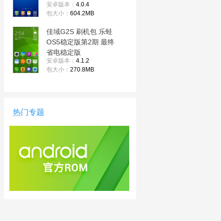
安卓版本：
4.0.4
机黑屏/黑砖/定屏等已
包大小：
604.2MB
测
佳域G2S 刷机包 乐蛙
OS5稳定版第2期 最终
省电稳定版
安卓版本：
4.1.2
包大小：
270.8MB
热门专题