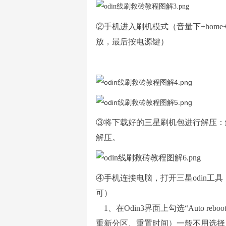
②
手机进入刷机模式
（
音量下+ho
放，最后按电源键）
③将下载好的三星刷机包进行解压
：
解压
。
④
手机连接电脑，打开
三星
odin
工具
可）
1、
在
Odin3
界面上勾选“Auto reb
重新分区、重置时间）一般不用选择