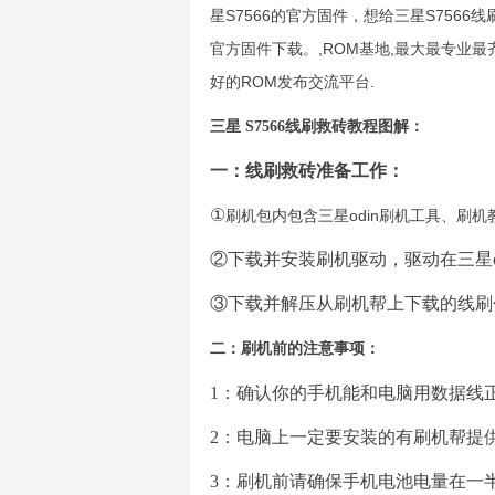
星S7566的官方固件，想给三星S7566
官方固件下载。,ROM基地,最大最专业最
好的ROM发布交流平台.
三星 S7566线刷救砖教程图解：
一：
线刷救砖准备工作：
①
刷机包内包含三星odin刷机工具、刷
②下载并安装刷机驱动
，驱动在三星
③下载并解压从刷机帮上下载的线刷
二
：刷机前的
注意事项
：
1：确认你的手机能和电脑用数据线
2：电脑上一定要安装的有
刷机帮
提
3：
刷机前请确保手机电池电量在一