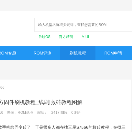
乐蛙OS
官方精简
MIUI
ROM专题
ROM评测
刷机教程
ROM申请
66
官方固件刷机教程_线刷|救砖教程图解
16
来源：ROM基地
编辑：
2417
阅读
0
评论
这款手机给弄变砖了，于是很多人都在找三星S7566的救砖教程，在找三