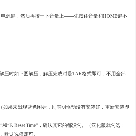
me+电源键，然后再按一下音量上
——
先按住音量和HOME键不
解压时如下图解压，解压完成时是TAR格式即可，不用全部
（如果未出现蓝色图标，则表明驱动没有安装好，重新安装即
oot”和“F. Reset Time”，确认其它的都没勾。（汉化版就勾选：
，默认选项即可。