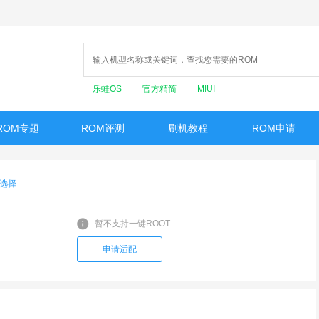
乐蛙OS
官方精简
MIUI
ROM专题
ROM评测
刷机教程
ROM申请
选择
暂不支持一键ROOT
申请适配