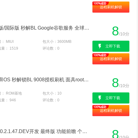
远程刷机解锁
8
红米K30 4G 刷MIUI13欧版/国际版 秒解BL Google谷歌服务 全球语言 干净流畅
/10分
者：
MIUI
包大小：
3600MB
立即下载
载量：
1519
评论数：
0
远程刷机解锁
8
红米K30 4G(phoenix) 澎湃OS 秒解锁BL 9008授权刷机 面具root权限 刷国际/欧版 降级出厂
/10分
者：
ROM基地
包大小：
10
立即下载
载量：
946
评论数：
0
远程刷机解锁
8
红米K30 4G MIUI13 V13.0.2.1.47.DEV开发 最终版 功能前瞻 个性定制 原汁原味 快如闪电
/10分