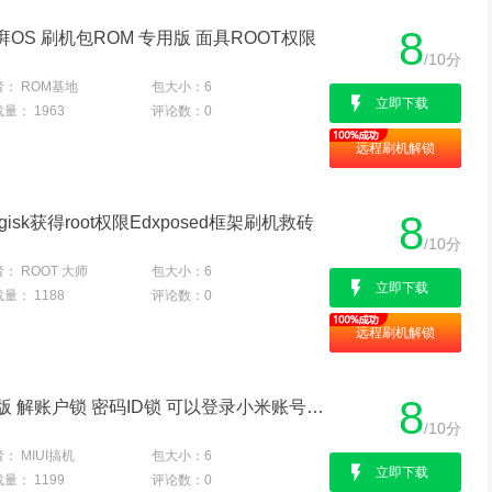
8
S澎湃OS 刷机包ROM 专用版 面具ROOT权限
/10分
者：
ROM基地
包大小：
6
立即下载
载量：
1963
评论数：
0
远程刷机解锁
8
gisk获得root权限Edxposed框架刷机救砖
/10分
者：
ROOT 大师
包大小：
6
立即下载
载量：
1188
评论数：
0
远程刷机解锁
8
红米K30 4G MIUI13稳定版 解账户锁 密码ID锁 可以登录小米账号 完美使用
/10分
者：
MIUI搞机
包大小：
6
立即下载
载量：
1199
评论数：
0