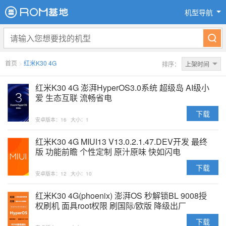
机型导航
首页
>
红米K30 4G
排序：
上架时间
红米K30 4G 澎湃HyperOS3.0系统 超级岛 AI级小
爱 生态互联 流畅省电
下载
安卓版本：16
大小：1
红米K30 4G MIUI13 V13.0.2.1.47.DEV开发 最终
版 功能前瞻 个性定制 原汁原味 快如闪电
下载
安卓版本：12
大小：10
红米K30 4G(phoenix) 澎湃OS 秒解锁BL 9008授
权刷机 面具root权限 刷国际/欧版 降级出厂
下载